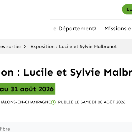
LE
Le Département
Missions e
arne
(ouvrir le sous-menu)
s sorties
Exposition : Lucile et Sylvie Malbrunot
on : Lucile et Sylvie Malb
au
31
août
2026
HÂLONS-EN-CHAMPAGNE
PUBLIÉ LE
SAMEDI 08 AOÛT 2026
libre