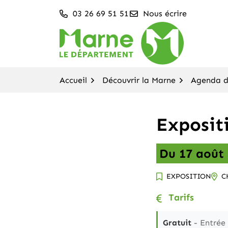
Aller
03 26 69 51 51
Nous écrire
au
contenu
Département de la M
Accueil
Découvrir la Marne
Agenda de
Expositi
Du
17
août
EXPOSITION
C
Tarifs
Gratuit
- Entrée 