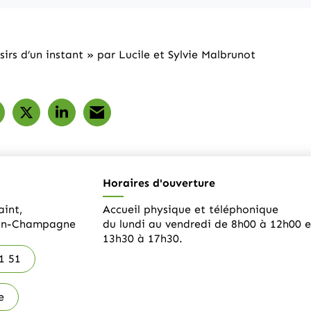
sirs d’un instant » par Lucile et Sylvie Malbrunot
artager sur Facebook
ouverture dans un nouvel onglet)
Partager sur X (Twitter)
(ouverture dans un nouvel onglet)
Partager sur LinkedIn
(ouverture dans un nouvel onglet)
Partager par e-mail
(ouverture dans un nouvel onglet
Horaires d'ouverture
aint,
Accueil physique et téléphonique
-en-Champagne
du lundi au vendredi de 8h00 à 12h00 e
13h30 à 17h30.
1 51
e