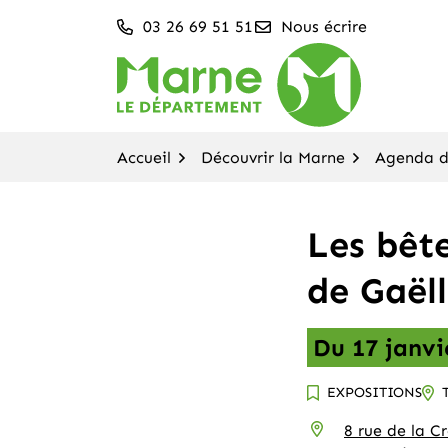
Aller
03 26 69 51 51
Nous écrire
au
contenu
Département de la M
Accueil
Découvrir la Marne
Agenda de
Les bêt
de Gaëll
Du
17
janvi
EXPOSITIONS
INFOS UTILES
8 rue de la Cr