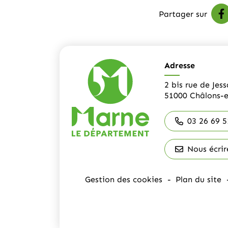
Partager sur
P
(
Adresse
2 bis rue de Jess
51000 Châlons
03 26 69 5
Nous écrir
Gestion des cookies
Plan du site