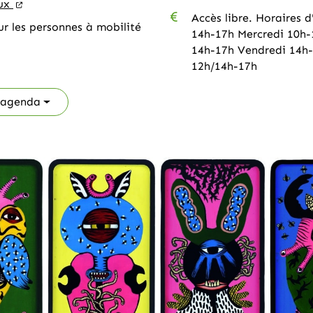
(ouverture dans un nouvel onglet)
(ouverture dans un nouvel onglet)
eux
Accès libre. Horaires 
ur les personnes à mobilité
14h-17h Mercredi 10h-
14h-17h Vendredi 14h
12h/14h-17h
 agenda