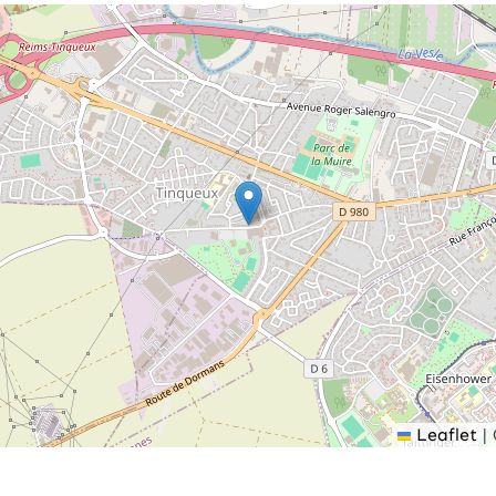
Leaflet
|