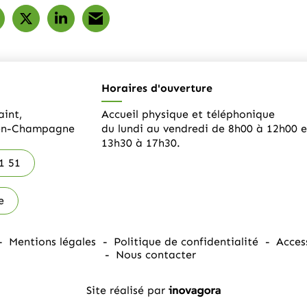
artager sur Facebook
ouverture dans un nouvel onglet)
Partager sur X (Twitter)
(ouverture dans un nouvel onglet)
Partager sur LinkedIn
(ouverture dans un nouvel onglet)
Partager par e-mail
(ouverture dans un nouvel onglet
Horaires d'ouverture
aint,
Accueil physique et téléphonique
-en-Champagne
du lundi au vendredi de 8h00 à 12h00 e
13h30 à 17h30.
1 51
e
Mentions légales
Politique de confidentialité
Acces
Nous contacter
Inovagora (ouverture dans
Site réalisé par