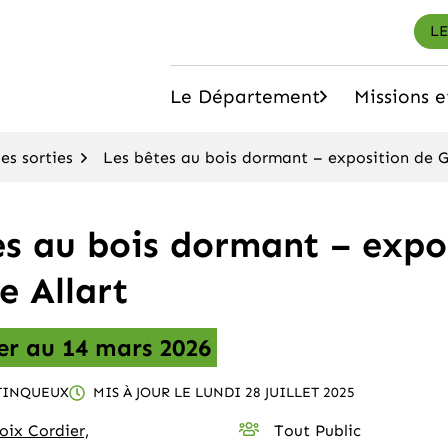
LE
Le Département
Missions e
arne
(ouvrir le sous-menu)
s sorties
Les bêtes au bois dormant – exposition de Ga
es au bois dormant – expo
e Allart
er
au
14
mars
2026
TINQUEUX
MIS À JOUR LE
LUNDI 28 JUILLET 2025
oix Cordier,
Tout Public