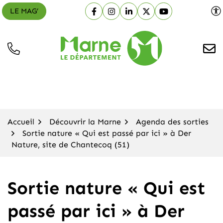
Aller
LE MAG’
Facebook
(ouverture dans un nouvel onglet)
Instagram
(ouverture dans un nouvel ong
Linkedin
(ouverture dans un nouve
X (Twitter)
(ouverture dans un n
YouTube
(ouverture dans
au
contenu
Département de la Mar
Accueil
Découvrir la Marne
Agenda des sorties
Sortie nature « Qui est passé par ici » à Der
Nature, site de Chantecoq (51)
Sortie nature « Qui est
passé par ici » à Der