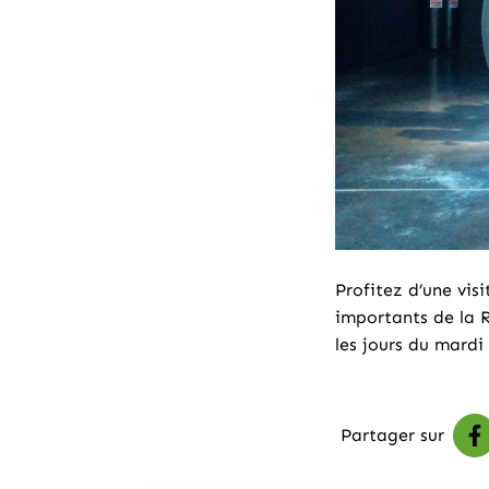
Profitez d’une vis
importants de la R
les jours du mardi
Partager sur
P
(