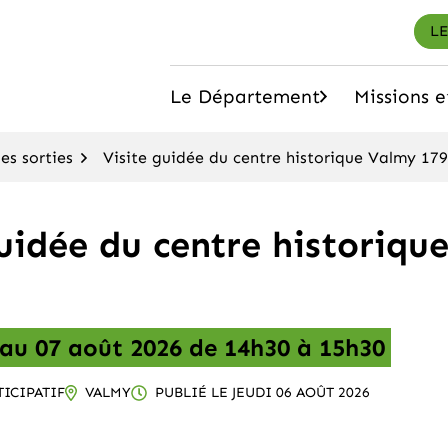
LE
Le Département
Missions e
arne
(ouvrir le sous-menu)
s sorties
Visite guidée du centre historique Valmy 17
guidée du centre historiqu
au
07
août
2026
de 14h30 à 15h30
ICIPATIF
VALMY
PUBLIÉ LE
JEUDI 06 AOÛT 2026