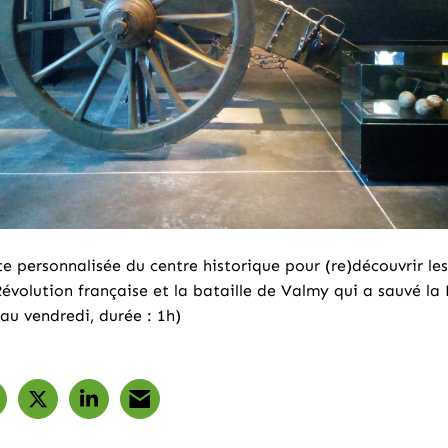
ite personnalisée du centre historique pour (re)découvrir l
évolution française et la bataille de Valmy qui a sauvé la 
 au vendredi, durée : 1h)
artager sur Facebook
ouverture dans un nouvel onglet)
Partager sur X (Twitter)
(ouverture dans un nouvel onglet)
Partager sur LinkedIn
(ouverture dans un nouvel onglet)
Partager par e-mail
(ouverture dans un nouvel onglet