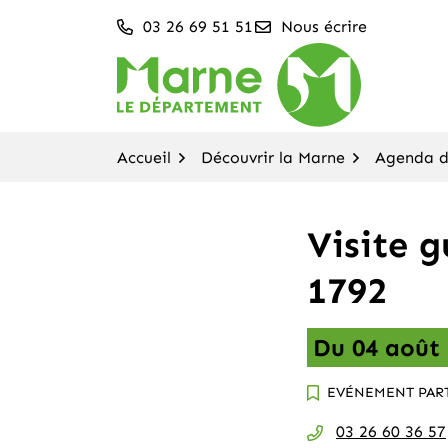
Aller
03 26 69 51 51
Nous écrire
au
contenu
Département de la M
Accueil
Découvrir la Marne
Agenda de
Visite 
1792
Du
04
août
EVÉNEMENT PART
03 26 60 36 57